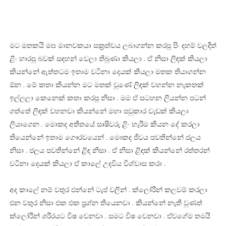
මට මතකයි මඝ මානවකයා සක්‍රත්වය ලබාගන්න කරපු පිං දහම් වලදීත්
ළිං හාරපු බවක් සඳහන් වෙලා තිබුණා කියලා . ඒ නිසා ලිඳක් කියලා
කියන්නේ ඇත්තටම ඉතාම වටිනා දෙයක් කියලා මතක තියාගන්න
ඕන . මේ කතා කියන්න මට මතක් වුණේ ලිඳක් වහන්න නැකතක්
ඉල්ලලා කෙනෙක් කතා කරපු නිසා . මම ඒ සටහන ලියන්න පටන්
ගත්තේ ලිඳක් වහනවා කියන්නේ මහා පවුකාර වැඩක් කියලා
ලියාගෙන . මොකද අතීතයේ සෘෂිවරු ළිං හැරීම කියන දේ කරලා
තියෙන්නේ ඉතාම ගෞරවයෙන් . මොකද ජීවය පවතින්නේ ජලය
නිසා . ජලය පවතින්නේ ළිඳ නිසා . ඒ නිසා ළිඳක් කියන්නේ රත්තරන්
වටිනා දෙයක් කියලා ඒ කාලේ උදවිය විශ්වාස කරා .
අද කාලේ නම් වතුර එන්නේ ටැප් වලින් . ක්ලෝරීන් කලවම් කරලා
එන වතුර නිසා එක එක ප්‍රශ්න තියෙනවා . කියන්නේ නැති වුණත්
ක්ලෝරීන් ශරීරයට විෂ වෙනවා . සමට විෂ වෙනවා . ඒවගේම තමයි