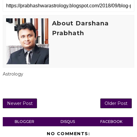
About Darshana
Prabhath
Astrology
Newer Post
Older Post
BLOGGER
DISQUS
FACEBOOK
NO COMMENTS: