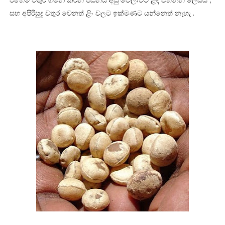
සහ අපිරිසුදු වතුර වෙනත් ළිං වලට ඉක්මණට යන්නෙත් නැහැ .