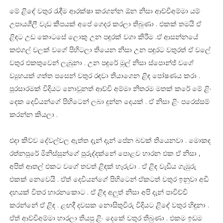
මේ ළිඳේ වතුර රැඳීම ආරක්ෂා කරගන්න ඕන නිසා ආච්චිඅම්මා යම්
උපායශීලී වැඩ කීපයක් අපේ ගෙදර කරලා තිබුණා . එකක් තමයි ඒ
ළිඳට උඩ කොටසේ ලොකු උන පඳුරක් වගා කිරීම .ඒ ආසන්නයේ
කළුගල් වලක් වගේ පිහිටලා තියෙන නිසා උන පඳුරට වතුරත් ඒ වලේ
වතුර එකතුවෙන් ලැබුනා . උන පඳුරේ මුල් නිසා ස්පොන්ජ් වගේ
ව්‍යුහයක් ගත්ත පසෙන් වතුර රඳවා තියාගෙන ළිඳ පෝෂණය කරා .
පුරසාරමක් විදියට නොවුනත් ආච්චි අම්මා නිතරම මතක් කරේ මේ ළිං
දෙක දෙවියන්ගේ පිහිටෙන් ලබා දුන්න දෙයක් . ඒ නිසා ළිං පරෙස්සම්
කරන්න කියලා .
එදා කිව්ව දේවල්වල ඇත්ත දැන් දැන් පේන බවක් තියෙනවා . මොකද
රත්නපුරේ මිනිස්සුන්ගේ පුරුද්දක්නේ පොළව හාරන එක ඒ නිසා ,
අපිත් ආතල් එකට වගේ තවත් ළිඳක් හෑරුවා . ඒ ළිඳ වැඩිය ගැඹුරු
එකක් නෙවෙයි . ඒත් දෙවියන්ගේ පිහිටෙන් ඒකටත් වතුර ඉනුවා අඩි
දහයක් විතර හාරනකොට . ඒ ළිඳ අලුත් නිසා අපි දැන් පාවිච්චි
කරන්නේ ඒ ළිඳ . ළඟදී දවසක නොසිතුවිරු විදියට ළිඳේ වතුර හිඳුනා .
ඒත් ආච්චිඅම්මා හාරලා තියපු ළිං දෙකේ වතුර තිබුණා . එකම ඉඩම