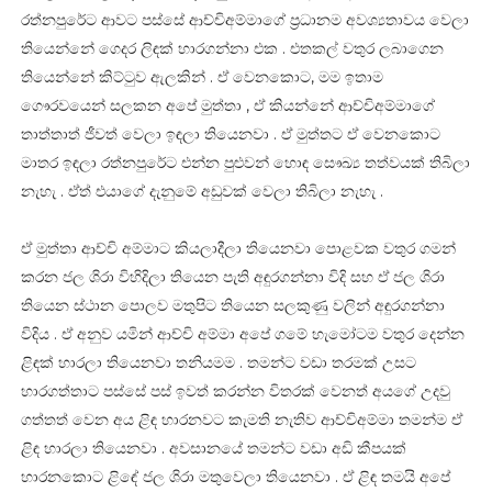
රත්නපුරේට ආවට පස්සේ ආච්චිඅම්මාගේ ප්‍රධානම අවශ්‍යතාවය වෙලා
තියෙන්නේ ගෙදර ලිඳක් හාරගන්නා එක . එතකල් වතුර ලබාගෙන
තියෙන්නේ කිට්ටුව ඇලකින් . ඒ වෙනකොට, මම ඉතාම
ගෞරවයෙන් සලකන අපේ මුත්තා , ඒ කියන්නේ ආච්චිඅම්මාගේ
තාත්තාත් ජීවත් වෙලා ඉඳලා තියෙනවා . ඒ මුත්තට ඒ වෙනකොට
මාතර ඉඳලා රත්නපුරේට එන්න පුළුවන් හොඳ සෞඛ්‍ය තත්වයක් තිබිලා
නැහැ . ඒත් එයාගේ දැනුමේ අඩුවක් වෙලා තිබිලා නැහැ .
ඒ මුත්තා ආච්චි අම්මාට කියලාදීලා තියෙනවා පොළවක වතුර ගමන්
කරන ජල ශිරා විහිදිලා තියෙන පැති අඳුරගන්නා විදි සහ ඒ ජල ශිරා
තියෙන ස්ථාන පොලව මතුපිට තියෙන සලකුණු වලින් අඳුරගන්නා
විදිය . ඒ අනුව යමින් ආච්චි අම්මා අපේ ගමේ හැමෝටම වතුර දෙන්න
ළිඳක් හාරලා තියෙනවා තනියමම . තමන්ට වඩා තරමක් උසට
හාරගත්තාට පස්සේ පස් ඉවත් කරන්න විතරක් වෙනත් අයගේ උදවු
ගත්තත් වෙන අය ළිඳ හාරනවට කැමති නැතිව ආච්චිඅම්මා තමන්ම ඒ
ළිඳ හාරලා තියෙනවා . අවසානයේ තමන්ට වඩා අඩි කීපයක්
හාරනකොට ළිඳේ ජල ශිරා මතුවෙලා තියෙනවා . ඒ ළිඳ තමයි අපේ