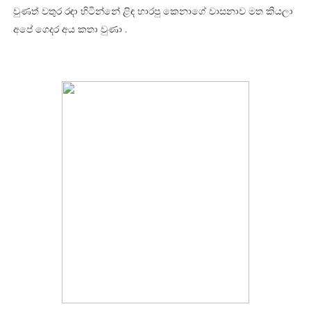
වුණත් වතුර රඳා හිටින්නේ ළිඳ හාරපු කෙනාගේ වාසනාව මත කියලා
අපේ ගෙදර අය කතා වුණා .