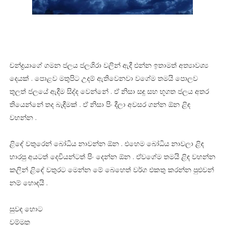
චන්ද්‍රයාගේ ගමන ජලය ජලශිරා වලින් ඇදී එන්න ඉතාමත් අත්‍යාවශ්‍ය
දෙයක් . පොළව මතුපිට උදම් ඇතිවෙනවා වගේම තමයි පොලව
තුලත් ජලයේ ඇදීම සිද්ද වෙන්නේ . ඒ නිසා සඳු සහ භූගත ජලය අතර
තියෙන්නේ තද බැඳීමක් . ඒ නිසා පිං දීලා අවසර ගන්න ඕන ළිඳ
වහන්න .
ළිඳේ වතුරෙන් බෝධිය නාවන්න ඕන . එහෙම බෝධිය නාවලා ළිඳ
හාරපු අයටත් දෙවියන්ටත් පිං දෙන්න ඕන . ඒවගේම තමයි ළිඳ වහන්න
කලින් ළිඳේ වතුරට මෙන්න මේ බෙහෙත් වර්ග එකතු කරන්න පුළුවන්
නම් හොඳයි .
සුවඳ හොට
වම්මුතු