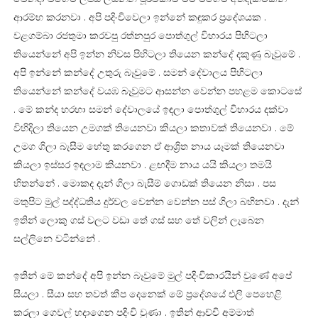
ආරම්භ කරනවා . අපි පදිංචිවෙලා ඉන්නේ කඳුකර ප්‍රදේශයක .
වළගම්බා රජතුමා කරවපු රත්නපුර පොත්ගුල් විහාරය පිහිටලා
තියෙන්නේ අපි ඉන්න නිවස පිහිටලා තියෙන කන්දේ දකුණු බෑවුමේ .
අපි ඉන්නේ කන්දේ උතුරු බෑවුමේ . සමන් දේවාලය පිහිටලා
තියෙන්නේ කන්දේ වයඹ බෑවුමට ආසන්න වෙන්න පහළම කොටසේ
. මේ කන්ද හරහා සමන් දේවාලයේ ඉඳලා පොත්ගුල් විහාරය දක්වා
විහිදිලා තියෙන උමගක් තියෙනවා කියලා කතාවක් තියෙනවා . මේ
උමග ගිලා බැසීම හේතු කරගෙන ඒ ආශ්‍රිත නාය යෑමක් තියෙනවා
කියලා ඉස්සර ඉඳලාම කියනවා . ළඟදීම නාය යයි කියලා තමයි
හිතන්නේ . මොකද දැන් ගිලා බැසීම් ගොඩක් තියෙන නිසා . පස
මතුපිට මුල් පද්ද්ධතිය දුර්වල වෙන්න වෙන්න පස් ගිලා බහිනවා . දැන්
ඉතින් ලොකු ගස් වලට වඩා තේ ගස් සහ තේ වලින් ලැබෙන
සල්ලිනෙ වටින්නේ .
ඉතින් මේ කන්දේ අපි ඉන්න බෑවුමේ මුල් පදිංචිකාරයින් වුණේ අපේ
සීයලා . සීයා සහ තවත් කීප දෙනෙක් මේ ප්‍රදේශයේ එලි පෙහෙළි
කරලා ගෙවල් හදාගෙන පදිංචි වුණා . ඉතින් ආච්චි අම්මාත්