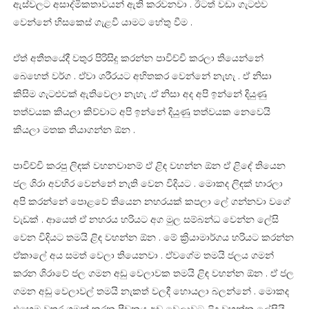
ඇස්වලට අසාද්මිකතාවයන් ඇති කරවනවා . ඊටත් වඩා ගැටළුව
වෙන්නේ හිසකෙස් ගැළවී යාමට හේතු වීම .
ඒත් අතීතයේදී වතුර පිරිසිදු කරන්න පාවිච්චි කරලා තියෙන්නේ
බෙහෙත් වර්ග . ඒවා ශරීරයට අහිතකර වෙන්නේ නැහැ . ඒ නිසා
කිසිම ගැටළුවක් ඇතිවෙලා නැහැ .ඒ නිසා අද අපි ඉන්නේ දියුණු
තත්වයක කියලා කිව්වාට අපි ඉන්නේ දියුණු තත්වයක නෙවෙයි
කියලා මතක තියාගන්න ඕන .
පාවිච්චි කරපු ලිඳක් වහනවානම් ඒ ළිඳ වහන්න ඕන ඒ ළිඳේ තියෙන
ජල ශිරා අවහිර වෙන්නේ නැති වෙන විදියට . මොකද ලිඳක් හාරලා
අපි කරන්නේ පොළවේ තියෙන නහරයක් කපලා ලේ ගන්නවා වගේ
වැඩක් . ආයෙත් ඒ නහරය හරියට අග මුල සම්බන්ධ වෙන්න ලේසි
වෙන විදියට තමයි ළිඳ වහන්න ඕන . මේ ක්‍රියාමාර්ගය හරියට කරන්න
ඒකාලේ අය සමත් වෙලා තියෙනවා . ඒවගේම තමයි ජලය ගමන්
කරන ශිරාවේ ජල ගමන අඩු වෙලාවක තමයි ළිඳ වහන්න ඕන . ඒ ජල
ගමන අඩු වෙලාවල් තමයි නැකත් වලදී හොයලා බලන්නේ . මොකද
එහෙම වතුර ගමන් කරන පීඩනය අඩු වෙලාවට ළිඳ වහන්න ලේසියි ,