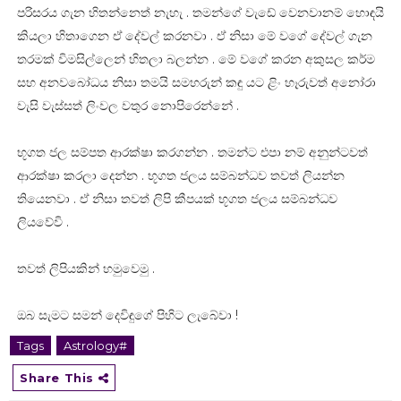
පරිසරය ගැන හිතන්නෙත් නැහැ . තමන්ගේ වැඩේ වෙනවානම් හොඳයි
කියලා හිතාගෙන ඒ දේවල් කරනවා . ඒ නිසා මේ වගේ දේවල් ගැන
තරමක් විමසිල්ලෙන් හිතලා බලන්න . මේ වගේ කරන අකුසල කර්ම
සහ අනවබෝධය නිසා තමයි සමහරුන් කඳු යට ළිං හෑරුවත් අනෝරා
වැසි වැස්සත් ලිංවල වතුර නොපිරෙන්නේ .
භූගත ජල සම්පත ආරක්ෂා කරගන්න . තමන්ට එපා නම් අනුන්ටවත්
ආරක්ෂා කරලා දෙන්න . භූගත ජලය සම්බන්ධව තවත් ලියන්න
තියෙනවා . ඒ නිසා තවත් ලිපි කීපයක් භූගත ජලය සම්බන්ධව
ලියවේවි .
තවත් ලිපියකින් හමුවෙමු .
ඔබ සැමට සමන් දෙවිඳුගේ පිහිට ලැබේවා !
Tags
Astrology#
Share This