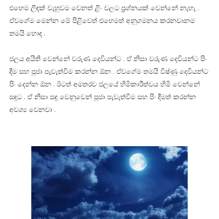
එහෙම ලිඳක් වැහුවම වෙනත් ළිං වලට ප්‍රශ්නයක් වෙන්නේ නැහැ .
ඒවගේම මෙන්න මේ පිළිවෙත් එහෙමත් අනුගමනය කරනවානම
තමයි හොඳ .
ජලය අයිති වෙන්නේ වරුණ දෙවියන්ට . ඒ නිසා වරුණ දෙවියන්ට පිං
දීම සහ පූජා පැවැත්වීම කරන්න ඕන . ඒවගේම තමයි විෂ්ණු දෙවියන්ට
පිං දෙන්න ඕන . ඊටත් අමතරව ජලයේ හිමිකාරීත්වය හිමි වෙන්නේ
සඳුට . ඒ නිසා සඳු වෙනුවෙන් පූජා පැවැත්වීම සහ පිං දීමත් කරන්න
අවශ්‍ය වෙනවා .