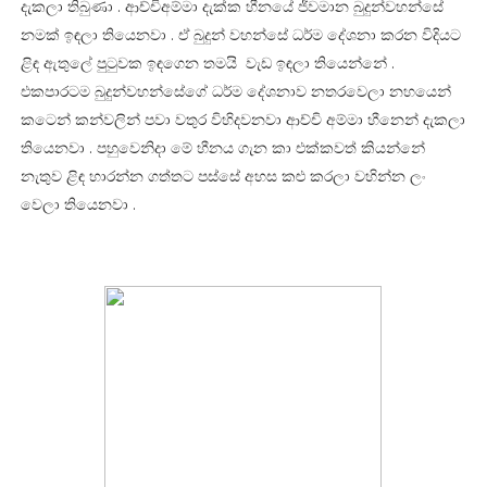
දැකලා තිබුණා . ආච්චිඅම්මා දැක්ක හීනයේ ජීවමාන බුදුන්වහන්සේ
නමක් ඉඳලා තියෙනවා . ඒ බුදුන් වහන්සේ ධර්ම දේශනා කරන විදියට
ළිඳ ඇතුලේ පුටුවක ඉඳගෙන තමයි වැඩ ඉඳලා තියෙන්නේ .
එකපාරටම බුදුන්වහන්සේගේ ධර්ම දේශනාව නතරවෙලා නහයෙන්
කටෙන් කන්වලින් පවා වතුර විහිදවනවා ආච්චි අම්මා හීනෙන් දැකලා
තියෙනවා . පහුවෙනිදා මේ හීනය ගැන කා එක්කවත් කියන්නේ
නැතුව ළිඳ හාරන්න ගත්තට පස්සේ අහස කළු කරලා වහින්න ලං
වෙලා තියෙනවා .