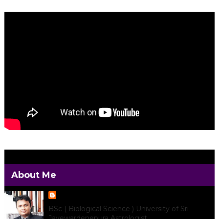
About Me
Darshana Prabhath
BSc ( Biological Science ) University of Sri
Jayewardenepura Astrologist