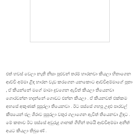
එත් හවස් වෙලා නැති නිසා පුළුවන් තරම් හාරනවා කියලා හිතාගෙන
ආච්චි අම්මා ළිඳ හාරන වැඩ කරගෙන යනකොට ආච්චිඅම්මාගේ පුතා
, ඒ කියන්නේ මගේ මාමා දුවගෙන ඇවිත් කියලා තියෙනවා
ගොරවන්න හදන්නේ ගොඩට එන්න කියලා . ඒ කියනවත් එක්කම
අහසේ අකුණක් පුපුරලා තියෙනවා . ඊට පස්සේ ගහපු උදළු පාරවල්
කීපයෙන් ජල ශිරාව පුපුරලා වතුර ගලාගෙන ඇවිත් තියෙනවා ළිඳට .
මේ කතාව ඊට පස්සේ අවුරුදු ගානක් ගිහින් තමයි ආච්චිඅම්මා අනිත්
අයට කියලා තිබුණේ .