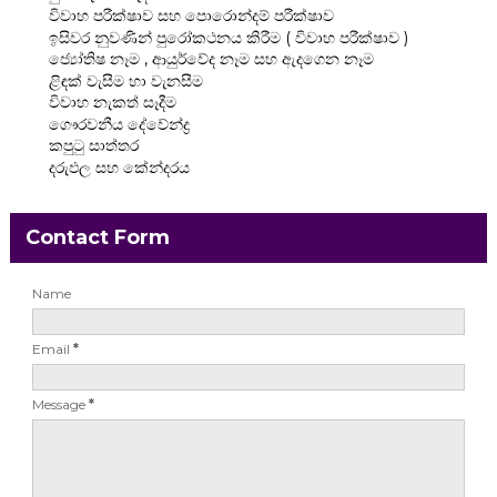
විවාහ පරීක්ෂාව සහ පොරොන්දම් පරීක්ෂාව
ඉසිවර නුවණින් පුරෝකථනය කිරීම ( විවාහ පරීක්ෂාව )
ජ්‍යෝතිෂ නෑම , ආයුර්වේද නෑම සහ ඇදගෙන නෑම
ළිඳක් වැසීම හා වැනසීම
විවාහ නැකත් සෑදීම
ගෞරවනීය දේවේන්ද්‍ර
කපුටු සාත්තර
දරුඵල සහ කේන්දරය
Contact Form
Name
Email
*
Message
*