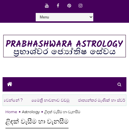
්නේ ?
මෛත්‍රී භාවනාව වඩමු
ජාත්‍යන්තර මැණික් හා ස්වර්ණාභරණ ප
Home
Astrology
ළිඳක් වැසීම හා වැනසීම
ළිඳක් වැසීම හා වැනසීම