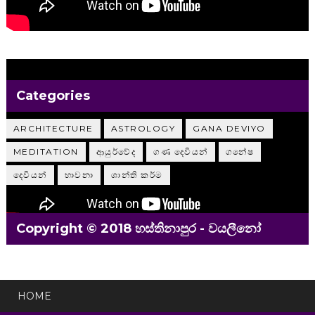
Categories
ARCHITECTURE
ASTROLOGY
GANA DEVIYO
MEDITATION
ආයුර්වේද
ගණ දෙවියන්
ගනේෂ
දෙවියන්
භාවනා
ශාන්ති කර්ම
Copyright © 2018 හස්තිනාපුර - වයලීනෝ
HOME