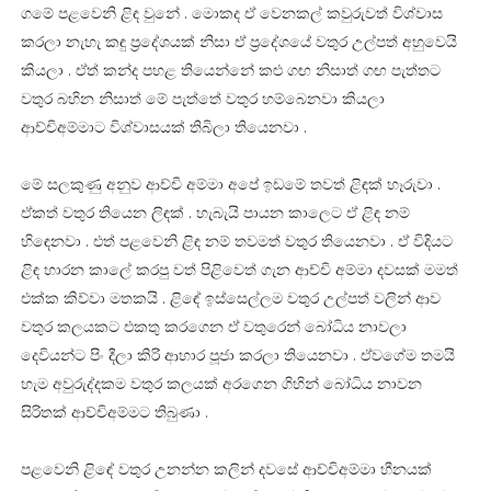
ගමේ පළවෙනි ළිඳ වුනේ . මොකද ඒ වෙනකල් කවුරුවත් විශ්වාස
කරලා නැහැ කඳු ප්‍රදේශයක් නිසා ඒ ප්‍රදේශයේ වතුර උල්පත් අහුවෙයි
කියලා . ඒත් කන්ද පහළ තියෙන්නේ කළු ගඟ නිසාත් ගඟ පැත්තට
වතුර බහින නිසාත් මේ පැත්තේ වතුර හම්බෙනවා කියලා
ආච්චිඅම්මාට විශ්වාසයක් තිබිලා තියෙනවා .
මේ සලකුණු අනුව ආච්චි අම්මා අපේ ඉඩමේ තවත් ළිඳක් හෑරුවා .
ඒකත් වතුර තියෙන ලිඳක් . හැබැයි පායන කාලෙට ඒ ළිඳ නම්
හිඳෙනවා . එත් පළවෙනි ළිඳ නම් තවමත් වතුර තියෙනවා . ඒ විදියට
ළිඳ හාරන කාලේ කරපු වත් පිළිවෙත් ගැන ආච්චි අම්මා දවසක් මමත්
එක්ක කිව්වා මතකයි . ළිඳේ ඉස්සෙල්ලම වතුර උල්පත් වලින් ආව
වතුර කලයකට එකතු කරගෙන ඒ වතුරෙන් බෝධිය නාවලා
දෙවියන්ට පිං දීලා කිරි ආහාර පූජා කරලා තියෙනවා . ඒවගේම තමයි
හැම අවුරුද්දකම වතුර කලයක් අරගෙන ගිහින් බෝධිය නාවන
සිරිතක් ආච්චිඅම්මට තිබුණා .
පළවෙනි ළිඳේ වතුර උනන්න කලින් දවසේ ආච්චිඅම්මා හීනයක්