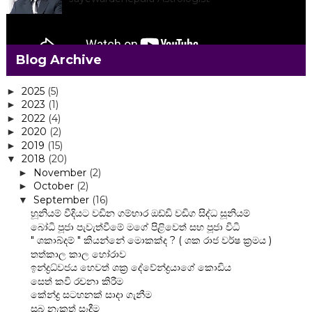
View my complete profile
Blog Archive
2025
(5)
►
2023
(1)
►
2022
(4)
►
2020
(2)
►
2019
(15)
►
2018
(20)
▼
November
(2)
►
October
(2)
►
September
(16)
▼
හූනියම් වීදියට වඩින ගම්භාර ඔඩ්ඩි වඩිග සිද්ධ සූනියම්
බෝධි පූජා පැවැත්වීමේ මගේ පිළිවෙත් සහ පූජා විධි
" ශකාබ්දම් " කියන්නේ මොකක්ද ? ( ශක රාජ වර්ෂ ක්‍රමය )
තත්කාල කාල හෝරාව
ඉන්ද්‍රධ්වජය හෙවත් ශක්‍ර දේවේන්ද්‍රයාගේ කොඩිය
සෙත් කවි රචනා කිරීම
කේන්ද්‍ර සටහනක් සාදා ගැනීම
සුබ නැකත් සෑදීම