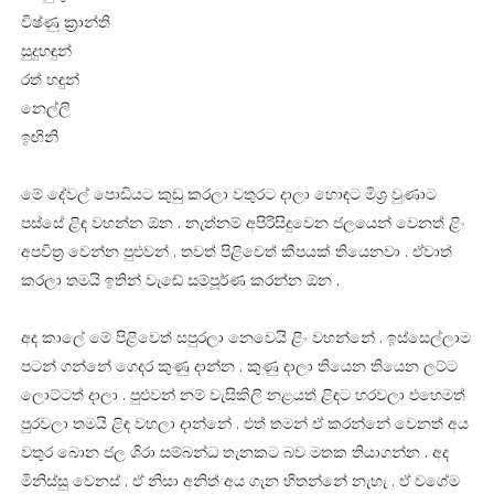
විෂ්ණු ක්‍රාන්ති
සුදුහඳුන්
රත් හඳුන්
නෙල්ලි
ඉඟිනි
මේ දේවල් පොඩියට කුඩු කරලා වතුරට දාලා හොඳට මිශ්‍ර වුණාට
පස්සේ ළිඳ වහන්න ඕන . නැත්නම් අපිරිසිදුවෙන ජලයෙන් වෙනත් ළිං
අපවිත්‍ර වෙන්න පුළුවන් . තවත් පිළිවෙත් කීපයක් තියෙනවා . ඒවාත්
කරලා තමයි ඉතින් වැඩේ සම්පූර්ණ කරන්න ඕන .
අද කාලේ මේ පිළිවෙත් සපුරලා නෙවෙයි ළිං වහන්නේ . ඉස්සෙල්ලාම
පටන් ගන්නේ ගෙදර කුණු දාන්න . කුණු දාලා තියෙන තියෙන ලට්ට
ලොට්ටත් දාලා . පුළුවන් නම් වැසිකිලි නළයත් ළිඳට හරවලා එහෙමත්
පුරවලා තමයි ළිඳ වහලා දාන්නේ . එත් තමන් ඒ කරන්නේ වෙනත් අය
වතුර බොන ජල ශිරා සම්බන්ධ තැනකට බව මතක තියාගන්න . අද
මිනිස්සු වෙනස් . ඒ නිසා අනිත් අය ගැන හිතන්නේ නැහැ . ඒ වගේම