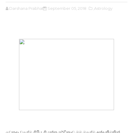
Darshana Prabhath
September 05, 2018
,Astrology
වෙනදා වගේම ලිපිය ලියන්න පූර්විකාව මම මගේම අත්දැකීමකින්