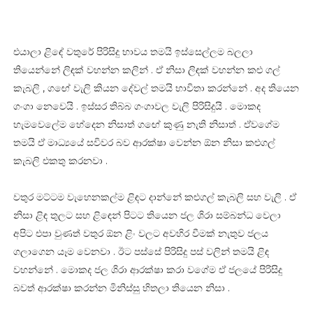
එයාලා ළිඳේ වතුරේ පිරිසිදු භාවය තමයි ඉස්සෙල්ලම බලලා
තියෙන්නේ ලිඳක් වහන්න කලින් . ඒ නිසා ලිඳක් වහන්න කළු ගල්
කැබලි , ගඟේ වැලි කියන දේවල් තමයි භාවිතා කරන්නේ . අද තියෙන
ගංගා නෙවෙයි . ඉස්සර තිබ්බ ගංගාවල වැලි පිරිසිදුයි . මොකද
හැමවෙලේම හේදෙන නිසාත් ගඟේ කුණු නැති නිසාත් . ඒවගේම
තමයි ඒ මාධ්‍යයේ සවිවර බව ආරක්ෂා වෙන්න ඕන නිසා කළුගල්
කැබලි එකතු කරනවා .
වතුර මට්ටම වැහෙනකල්ම ළිඳට දාන්නේ කළුගල් කැබලි සහ වැලි . ඒ
නිසා ළිඳ තුලට සහ ළිඳෙන් පිටට තියෙන ජල ශිරා සම්බන්ධ වෙලා
අපිට එපා වුණත් වතුර ඕන ළිං වලට අවහිර වීමක් නැතුව ජලය
ගලාගෙන යෑම වෙනවා . ඊට පස්සේ පිරිසිදු පස් වලින් තමයි ළිඳ
වහන්නේ . මොකද ජල ශිරා ආරක්ෂා කරා වගේම ඒ ජලයේ පිරිසිදු
බවත් ආරක්ෂා කරන්න මිනිස්සු හිතලා තියෙන නිසා .